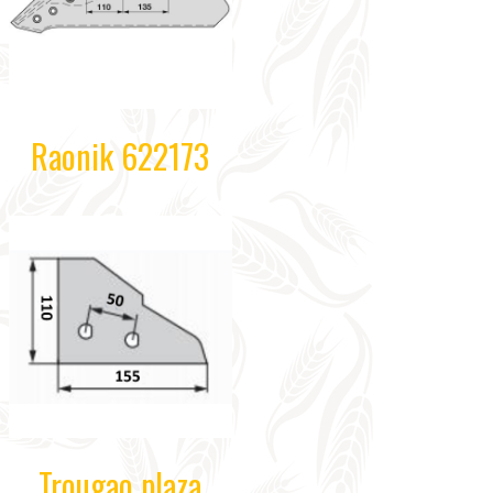
Raonik 622173
Trougao plaza