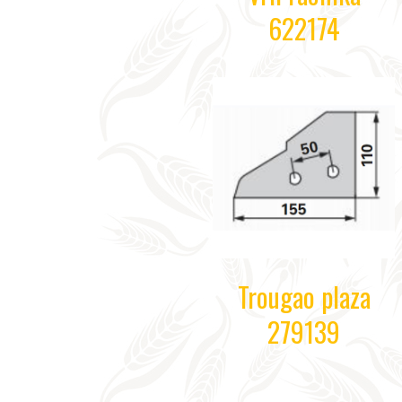
622174
Trougao plaza
279139