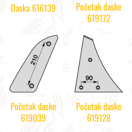
Početak daske
Daska 616139
619172
Početak daske
Početak daske
619039
619128