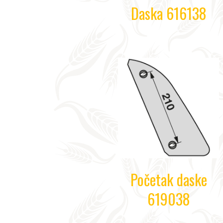
Daska 616138
Početak daske
619038