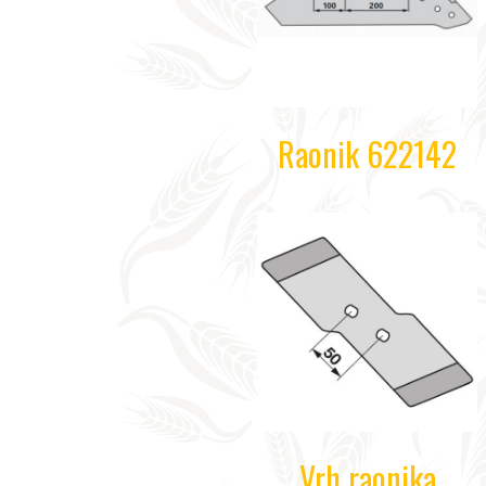
Raonik 622142
Vrh raonika