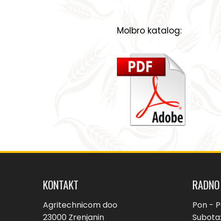
Molbro katalog:
KONTAKT
RADNO
Agritechnicom doo
Pon - P
23000 Zrenjanin
Subota: