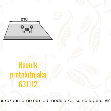
Raonik
pretplužnjaka
631112
rikazani samo neki od modela koji su na lageru. Vi