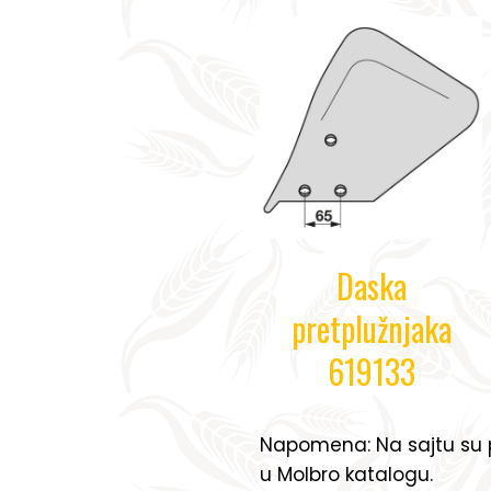
Daska
pretplužnjaka
619133
Napomena: Na sajtu su p
u Molbro katalogu.