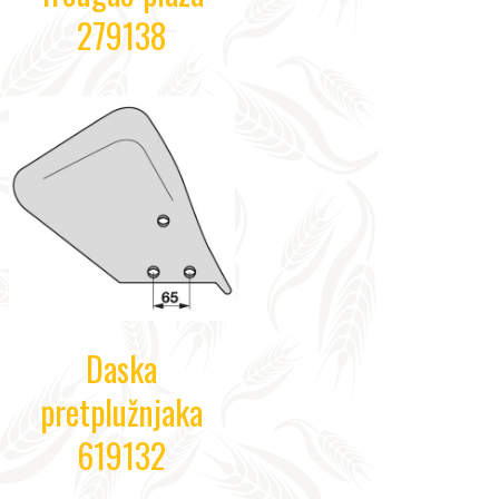
279138
Daska
pretplužnjaka
619132