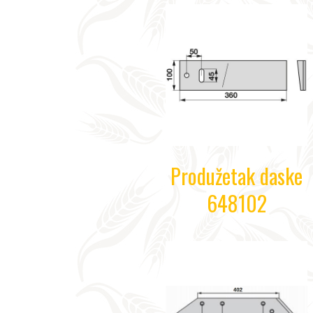
Produžetak daske
648102