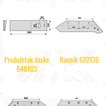
Produžetak daske
Raonik 622136
648103