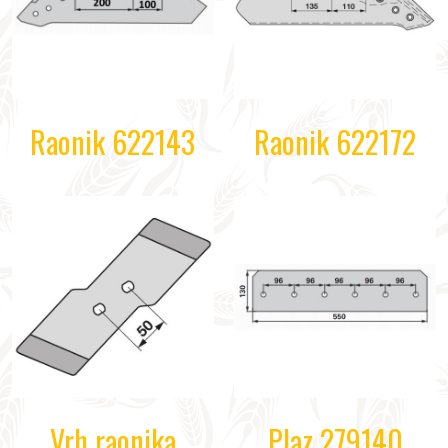
Raonik 622143
Raonik 622172
Vrh raonika
Plaz 279140